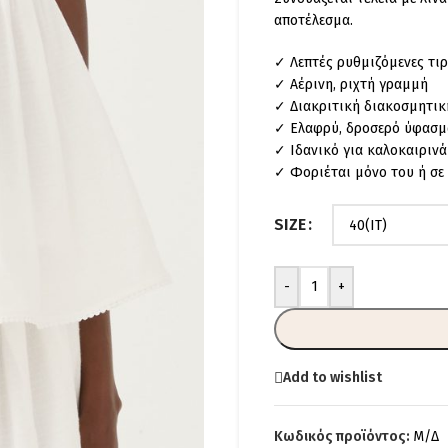
αποτέλεσμα.
✓ Λεπτές ρυθμιζόμενες τι
✓ Αέρινη, ριχτή γραμμή
✓ Διακριτική διακοσμητικ
✓ Ελαφρύ, δροσερό ύφασμ
✓ Ιδανικό για καλοκαιρινά
✓ Φοριέται μόνο του ή σε
SIZE
-
+
Add to wishlist
Κωδικός προϊόντος:
Μ/Δ