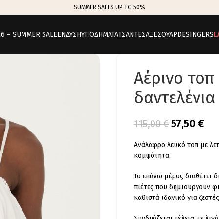
SUMMER SALES UP TO 50%
26 – SUMMER SALE
ΕΝΔΥΣΗ
ΥΠΟΔΗΜΑΤΑ
ΤΣΑΝΤΕΣ
ΑΞΕΣΟΥΑΡ
DESINGERS
L
Αέρινο τοπ 
δαντελένια
57,50
€
115,00
€
Ανάλαφρο λευκό τοπ με λεπ
κομψότητα.
Το επάνω μέρος διαθέτει δ
πιέτες που δημιουργούν φ
καθιστά ιδανικό για ζεστές
Συνδυάζεται τέλεια με λινά