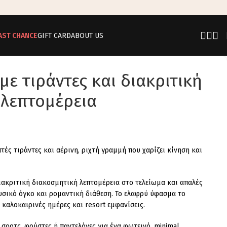
AST CHANCE
GIFT CARD
ABOUT US
με τιράντες και διακριτική
 λεπτομέρεια
τές τιράντες και αέρινη, ριχτή γραμμή που χαρίζει κίνηση και
ιακριτική διακοσμητική λεπτομέρεια στο τελείωμα και απαλές
υσικό όγκο και ρομαντική διάθεση. Το ελαφρύ ύφασμα το
 καλοκαιρινές ημέρες και resort εμφανίσεις.
 σορτς, φούστες ή παντελόνες για ένα φωτεινό, minimal