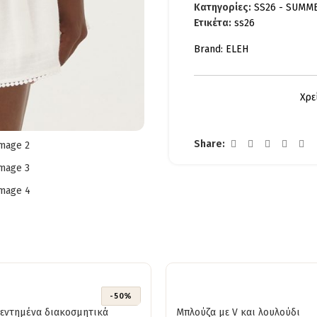
Κατηγορίες:
SS26 - SUMM
Ετικέτα:
ss26
Brand:
ELEH
Χρε
Share:
-50%
κεντημένα διακοσμητικά
Μπλούζα με V και λουλούδι