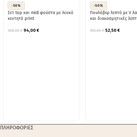
-50%
-50%
Σετ top και midi φούστα με λευκό
Πουλόβερ λεπτό με V λ
κεντητό print
και διακοσμητικές λεπτ
94,00
€
52,50
€
188,00
€
105,00
€
ΠΛΗΡΟΦΟΡΙΕΣ