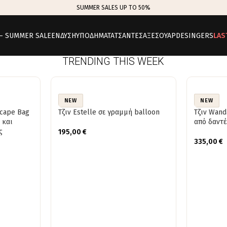
SUMMER SALES UP TO 50%
 – SUMMER SALE
ΕΝΔΥΣΗ
ΥΠΟΔΗΜΑΤΑ
ΤΣΑΝΤΕΣ
ΑΞΕΣΟΥΑΡ
DESINGERS
LAS
TRENDING THIS WEEK
NEW
NEW
scape Bag
Τζιν Estelle σε γραμμή balloon
Τζιν Wand
 και
από δαντ
ς
195,00
€
335,00
€