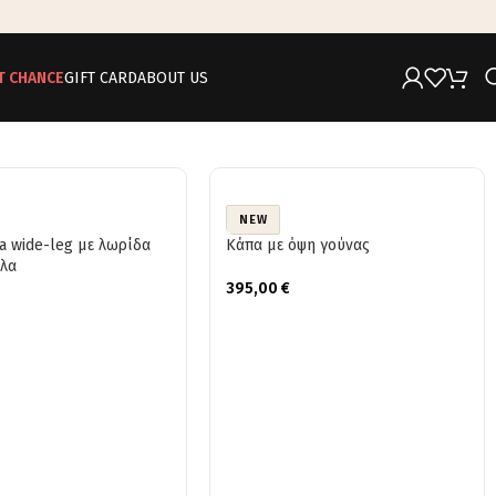
T CHANCE
GIFT CARD
ABOUT US
NEW
a wide-leg με λωρίδα
Κάπα με όψη γούνας
έλα
395,00
€