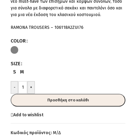
νέο must-have των επίσημων και κομψών συνόλων, τόσο
για σύνολα με διαφορετικό σακάκι και παντελόνι όσο και
για μια νέα έκδοση του κλασικού κοστουμιού.
RAMONA TROUSERS – 106118A2ZUI76
COLOR
SIZE
S
M
-
+
Προσθήκη στο καλάθι
Add to wishlist
Κωδικός προϊόντος:
Μ/Δ