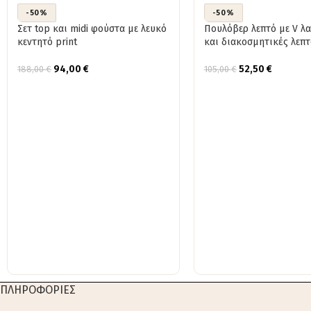
-50%
-50%
Σετ top και midi φούστα με λευκό
Πουλόβερ λεπτό με V λ
κεντητό print
και διακοσμητικές λεπτ
94,00
€
52,50
€
188,00
€
105,00
€
ΠΛΗΡΟΦΟΡΙΕΣ