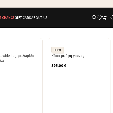
T CHANCE
GIFT CARD
ABOUT US
NEW
a wide-leg με λωρίδα
Κάπα με όψη γούνας
έλα
395,00
€