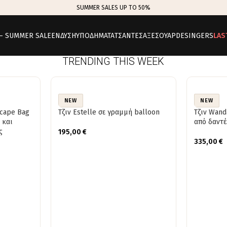
SUMMER SALES UP TO 50%
 – SUMMER SALE
ΕΝΔΥΣΗ
ΥΠΟΔΗΜΑΤΑ
ΤΣΑΝΤΕΣ
ΑΞΕΣΟΥΑΡ
DESINGERS
LAS
TRENDING THIS WEEK
NEW
NEW
scape Bag
Τζιν Estelle σε γραμμή balloon
Τζιν Wand
 και
από δαντ
ς
195,00
€
335,00
€