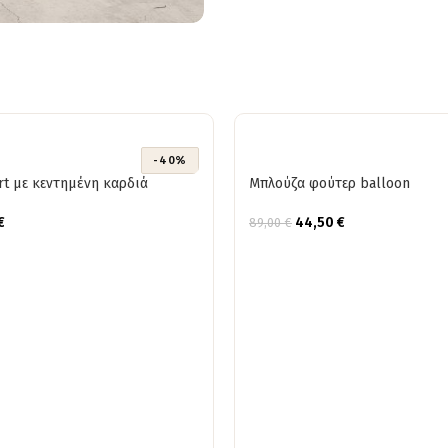
-40%
irt με κεντημένη καρδιά
Μπλούζα φούτερ balloon
€
44,50
€
89,00
€