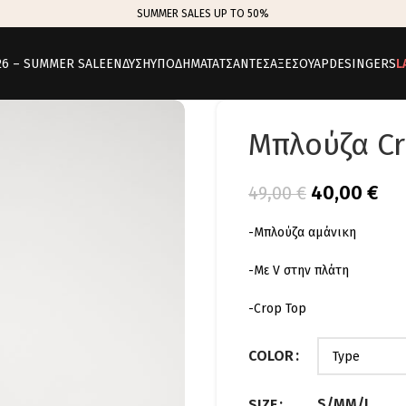
SUMMER SALES UP TO 50%
26 – SUMMER SALE
ΕΝΔΥΣΗ
ΥΠΟΔΗΜΑΤΑ
ΤΣΑΝΤΕΣ
ΑΞΕΣΟΥΑΡ
DESINGERS
L
Μπλούζα Cr
40,00
€
49,00
€
-Μπλούζα αμάνικη
-Με V στην πλάτη
-Crop Top
COLOR
S/M
M/L
SIZE