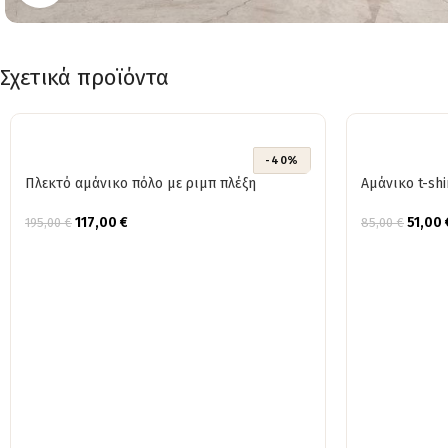
Σχετικά προϊόντα
-40%
Πλεκτό αμάνικο πόλο με ριμπ πλέξη
Αμάνικο t-sh
117,00
€
51,00
195,00
€
85,00
€