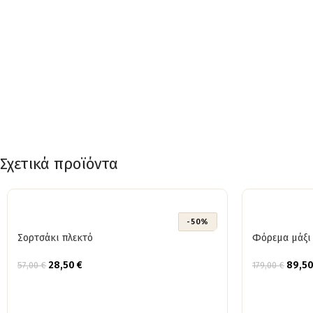
Σχετικά προϊόντα
-50%
Σορτσάκι πλεκτό
Φόρεμα μάξι 
28,50
€
89,5
57,00
€
179,00
€