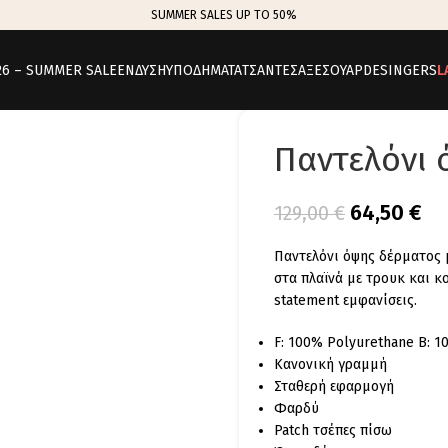
SUMMER SALES UP TO 50%
26 – SUMMER SALE
ΕΝΔΥΣΗ
ΥΠΟΔΗΜΑΤΑ
ΤΣΑΝΤΕΣ
ΑΞΕΣΟΥΑΡ
DESINGERS
L
Παντελόνι 
64,50
€
129,00
€
Παντελόνι όψης δέρματος μ
στα πλαϊνά με τρουκ και κ
statement εμφανίσεις.
F: 100% Polyurethane B: 1
Κανονική γραμμή
Σταθερή εφαρμογή
Φαρδύ
Patch τσέπες πίσω