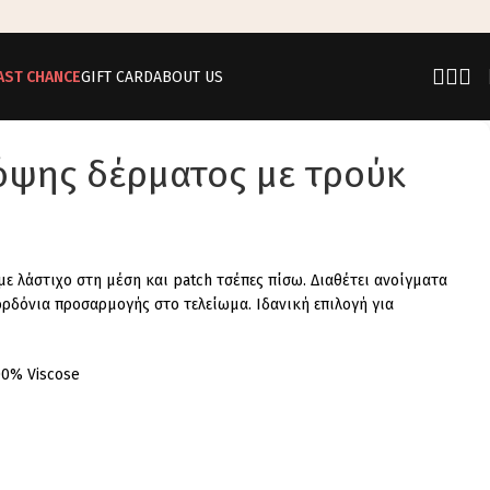
AST CHANCE
GIFT CARD
ABOUT US
όψης δέρματος με τρούκ
ε λάστιχο στη μέση και patch τσέπες πίσω. Διαθέτει ανοίγματα
ορδόνια προσαρμογής στο τελείωμα. Ιδανική επιλογή για
00% Viscose