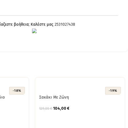
ίαζεστε βοήθεια; Καλέστε μας
2531027438
-18%
-19%
διο
Σακάκι Με Ζώνη
104,00
€
129,00
€