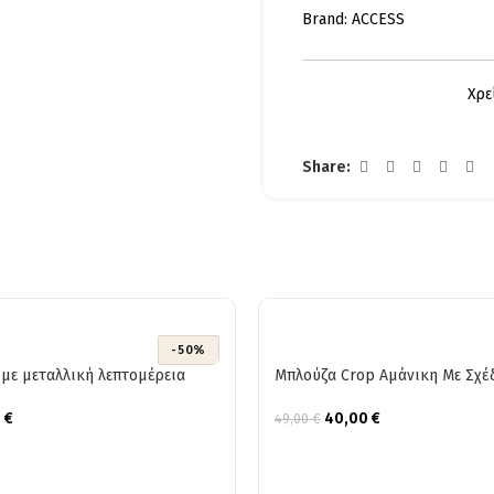
Brand:
ACCESS
Χρε
Share:
-50%
με μεταλλική λεπτομέρεια
Μπλούζα Crop Αμάνικη Με Σχέ
0
€
40,00
€
49,00
€