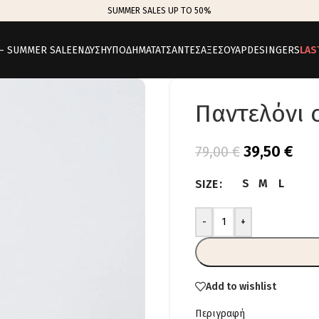
SUMMER SALES UP TO 50%
 – SUMMER SALE
ΕΝΔΥΣΗ
ΥΠΟΔΗΜΑΤΑ
ΤΣΑΝΤΕΣ
ΑΞΕΣΟΥΑΡ
DESINGERS
LAS
Παντελόνι c
39,50
€
79,00
€
S
M
L
SIZE
-
+
Add to wishlist
Περιγραφή