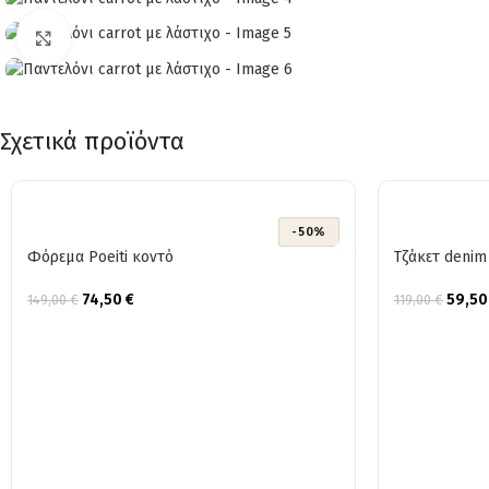
Click to enlarge
Σχετικά προϊόντα
-50%
Φόρεμα Poeiti κοντό
Τζάκετ denim
74,50
€
59,5
149,00
€
119,00
€