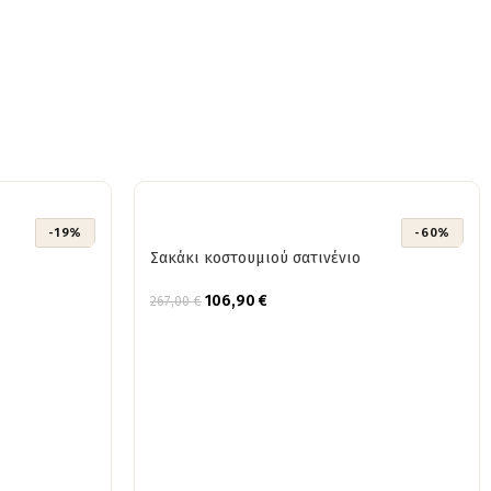
-19%
-60%
Σακάκι κοστουμιού σατινένιο
106,90
€
267,00
€