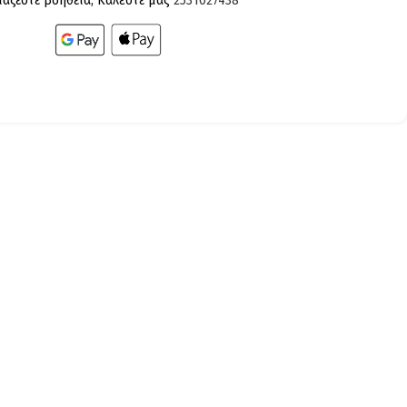
ίαζεστε βοήθεια; Καλέστε μας
2531027438