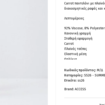
Carrot παντελόνι με πλαϊνέ
διακοσμητικές ραφές και 
Λεπτομέρειες
92% Viscose, 8% Polyester
Κανονική γραμμή
Σταθερή εφαρμογή
Carrot
Πλαϊνές τσέπες
Ελαστική μέση
Θηλύκια
Διακοσμητικές ραφές
Κλείσιμο με φερμουάρ και
Κωδικός προϊόντος:
Μ/Δ
63-5051-RED
Κατηγορίες:
SS26 - SUMM
Ετικέτα:
ss26
Brand:
ACCESS