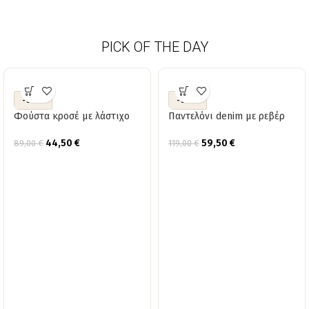
PICK OF THE DAY
-50%
-50%
Φούστα κροσέ με λάστιχο
Παντελόνι denim με ρεβέρ
44,50
€
59,50
€
89,00
€
119,00
€