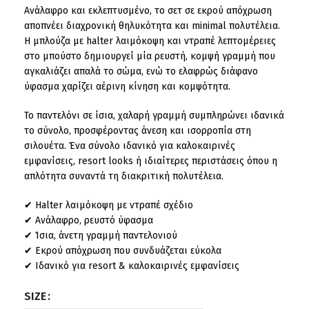
Ανάλαφρο και εκλεπτυσμένο, το σετ σε εκρού απόχρωση
αποπνέει διαχρονική θηλυκότητα και minimal πολυτέλεια.
Η μπλούζα με halter λαιμόκοψη και ντραπέ λεπτομέρειες
στο μπούστο δημιουργεί μία ρευστή, κομψή γραμμή που
αγκαλιάζει απαλά το σώμα, ενώ το ελαφρώς διάφανο
ύφασμα χαρίζει αέρινη κίνηση και κομψότητα.
Το παντελόνι σε ίσια, χαλαρή γραμμή συμπληρώνει ιδανικά
το σύνολο, προσφέροντας άνεση και ισορροπία στη
σιλουέτα. Ένα σύνολο ιδανικό για καλοκαιρινές
εμφανίσεις, resort looks ή ιδιαίτερες περιστάσεις όπου η
απλότητα συναντά τη διακριτική πολυτέλεια.
✔ Halter λαιμόκοψη με ντραπέ σχέδιο
✔ Ανάλαφρο, ρευστό ύφασμα
✔ Ίσια, άνετη γραμμή παντελονιού
✔ Εκρού απόχρωση που συνδυάζεται εύκολα
✔ Ιδανικό για resort & καλοκαιρινές εμφανίσεις
SIZE