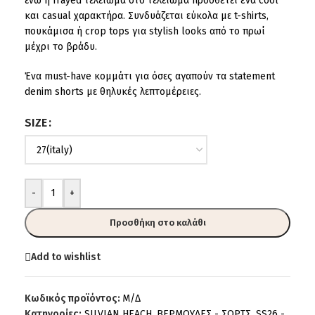
ενώ η frayed τελείωμα στο τελείωμα προσθέτει ένα cool
και casual χαρακτήρα. Συνδυάζεται εύκολα με t-shirts,
πουκάμισα ή crop tops για stylish looks από το πρωί
μέχρι το βράδυ.
Ένα must-have κομμάτι για όσες αγαπούν τα statement
denim shorts με θηλυκές λεπτομέρειες.
SIZE
-
+
Προσθήκη στο καλάθι
Add to wishlist
Κωδικός προϊόντος:
Μ/Δ
Κατηγορίες:
SILVIAN HEACH
,
BEPMOYΔEΣ - ΣOPTΣ
,
SS26 -