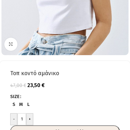
Click to enlarge
Τοπ κοντό αμάνικο
23,50
€
47,00
€
SIZE
S
M
L
-
+