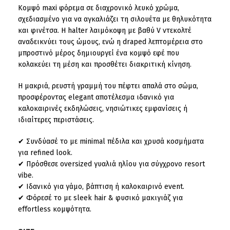
Κομψό maxi φόρεμα σε διαχρονικό λευκό χρώμα,
σχεδιασμένο για να αγκαλιάζει τη σιλουέτα με θηλυκότητα
και φινέτσα. Η halter λαιμόκοψη με βαθύ V ντεκολτέ
αναδεικνύει τους ώμους, ενώ η draped λεπτομέρεια στο
μπροστινό μέρος δημιουργεί ένα κομψό εφέ που
κολακεύει τη μέση και προσθέτει διακριτική κίνηση.
Η μακριά, ρευστή γραμμή του πέφτει απαλά στο σώμα,
προσφέροντας elegant αποτέλεσμα ιδανικό για
καλοκαιρινές εκδηλώσεις, νησιώτικες εμφανίσεις ή
ιδιαίτερες περιστάσεις.
✔ Συνδύασέ το με minimal πέδιλα και χρυσά κοσμήματα
για refined look.
✔ Πρόσθεσε oversized γυαλιά ηλίου για σύγχρονο resort
vibe.
✔ Ιδανικό για γάμο, βάπτιση ή καλοκαιρινό event.
✔ Φόρεσέ το με sleek hair & φυσικό μακιγιάζ για
effortless κομψότητα.