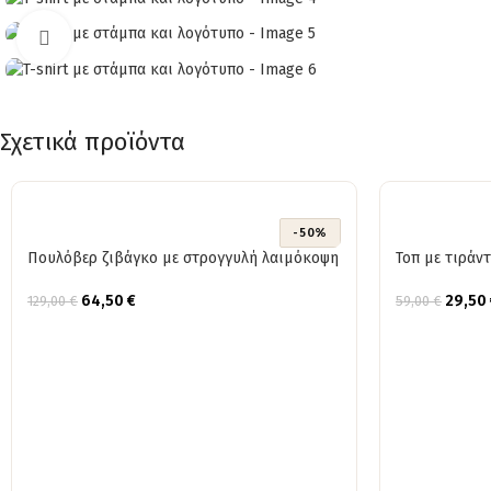
Click to enlarge
Σχετικά προϊόντα
-50%
Πουλόβερ ζιβάγκο με στρογγυλή λαιμόκοψη
Τοπ με τιράν
64,50
€
29,50
129,00
€
59,00
€