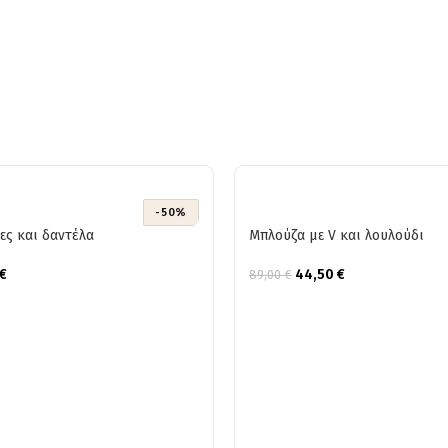
-50%
τες και δαντέλα
Μπλούζα με V και λουλούδι
€
44,50
€
89,00
€