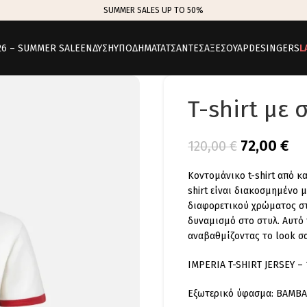
SUMMER SALES UP TO 50%
26 – SUMMER SALE
ΕΝΔΥΣΗ
ΥΠΟΔΗΜΑΤΑ
ΤΣΑΝΤΕΣ
ΑΞΕΣΟΥΑΡ
DESINGERS
L
T-shirt με
72,00
€
120,00
€
Κοντομάνικο t-shirt από κ
shirt είναι διακοσμημένο 
διαφορετικού χρώματος στ
δυναμισμό στο στυλ. Αυτό 
αναβαθμίζοντας το look σ
IMPERIA T-SHIRT JERSEY –
Εξωτερικό ύφασμα: ΒΑΜΒ