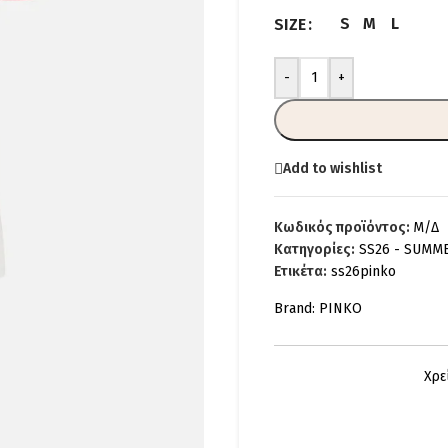
S
M
L
SIZE
-
+
Add to wishlist
Κωδικός προϊόντος:
Μ/Δ
Κατηγορίες:
SS26 - SUMM
Ετικέτα:
ss26pinko
Brand:
PINKO
Χρε