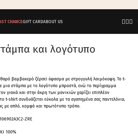
AST CHANCE
GIFT CARD
ABOUT US
 στάμπα και λογότυπο
αθαρό βαμβακερό ζέρσεϊ ύφασμα με στρογγυλή λαιμόκοψη. Το t-
με μια στάμπα με το λογότυπο μπροστά, ενώ το περίγραμμα
ον γιακά και στην άκρη των μανικιών χαρίζει επιπλέον
το t-shirt συνδυάζεται εύκολα με τα αγαπημένα σας παντελόνια,
ας με απλό, κομψό και πρωτότυπο τρόπο.
 106902A3C2-ZRE
ΑΚΙ 100%