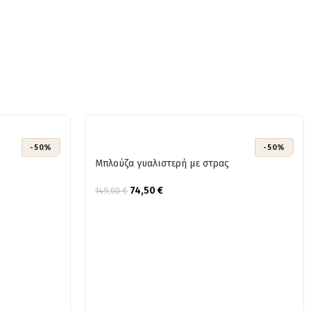
-50%
-50%
Μπλούζα γυαλιστερή με στρας
74,50
€
149,00
€