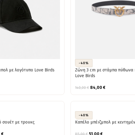
-40%
πολ με λογότυπο Love Birds
Ζώνη 3 cm με στάμπα πύθωνα 
Love Birds
84,00
€
140,00
€
-40%
ό σουέτ με τρουκς
Καπέλο μπέιζμπολ με κεντημέ
0
€
51,00
€
85,00
€