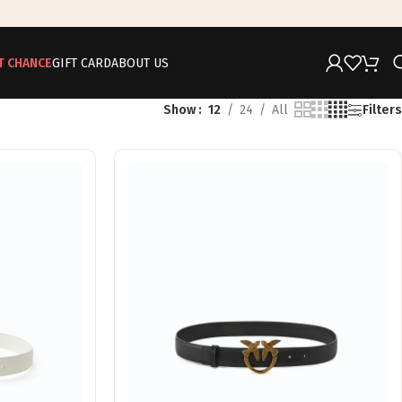
T CHANCE
GIFT CARD
ABOUT US
Show
12
24
All
Filters