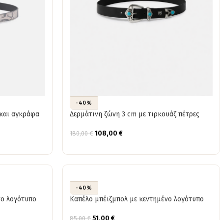
-40%
και αγκράφα
Δερμάτινη ζώνη 3 cm με τιρκουάζ πέτρες
108,00
€
180,00
€
-40%
νο λογότυπο
Καπέλο μπέιζμπολ με κεντημένο λογότυπο
51,00
€
85,00
€