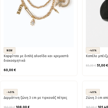
NEW
-40%
Καρφίτσα με διπλή αλυσίδα και κρεμαστά
Καπέλο μπέιζμ
διακοσμητικά
51,00
€
85,00
€
60,00
€
-40%
-40%
Δερμάτινη ζώνη 3 cm με τιρκουάζ πέτρες
Ζώνη 3 cm απ
108,00
€
101,4
180,00
€
169,00
€