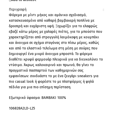
Περιγραφή
Φόρεμα με μίντι μήκος και αμάνικο σχεδιασμό,
κατασκευασμένο από καθαρή βαμβακερή ποπλίνα με
δροσερή και ευχάριστη υφή. Ξεχωρίζει για το ελαφρώς
εβαζέ κάτω μέρος με χαλαρές πιέτες, για το μπούστο που
χαρακτηρίζεται από στρογγυλή λαιμόκοψη με κουμπάκι
και άνοιγμα σε σχήμα σταγόνας στο πίσω μέρος, καθώς
και από το ελαστικό τελείωμα στη μέση με σούρες που
δημιουργεί ένα μικρό άνοιγμα μπροστά. Το φόρεμα
διαθέτει κρυφό φερμουάρ πλευρικά για να διευκολύνει το
ντύσιμο. Άκρως καλοκαιρινό και πρωινό, θα γίνει το
πραγματικό πασπαρτού των καθημερινών σας
εμφανίσεων: συνδυάστε το με ένα ζευγάρι sneakers για
πιο casual look ή φορέστε το με πλατφόρμες ή ψηλά
πέδιλα για μια πιο επίσημη περίσταση.
Εξωτερικό ύφασμα: ΒΑΜΒΑΚΙ 100%
106828A2LD-L25