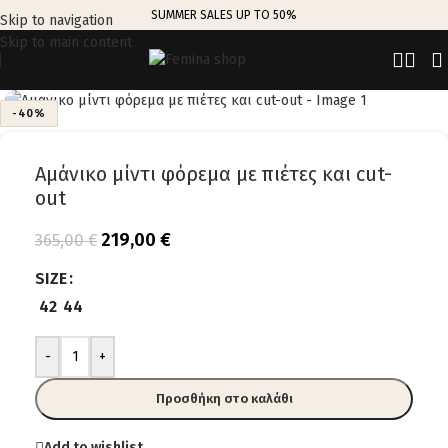
SUMMER SALES UP TO 50%
Skip to navigation
Skip to main content
Click to enlarge
-40%
Αμάνικο μίντι φόρεμα με πιέτες και cut-
out
219,00
€
365,00
€
SIZE
42
44
-
+
Προσθήκη στο καλάθι
Add to wishlist