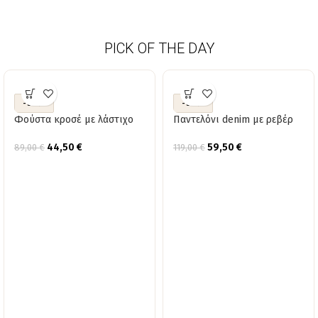
PICK OF THE DAY
-50%
-50%
Φούστα κροσέ με λάστιχο
Παντελόνι denim με ρεβέρ
44,50
€
59,50
€
89,00
€
119,00
€