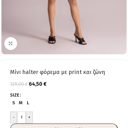
Click to enlarge
Μίνι halter φόρεμα με print και ζώνη
64,50
€
129,00
€
SIZE
S
M
L
-
+