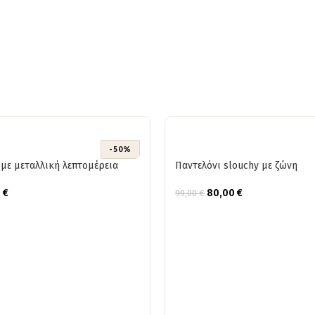
-50%
με μεταλλική λεπτομέρεια
Παντελόνι slouchy με ζώνη
0
€
80,00
€
99,00
€