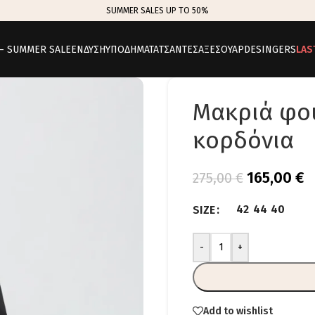
SUMMER SALES UP TO 50%
 – SUMMER SALE
ΕΝΔΥΣΗ
ΥΠΟΔΗΜΑΤΑ
ΤΣΑΝΤΕΣ
ΑΞΕΣΟΥΑΡ
DESINGERS
LAS
Μακριά φού
κορδόνια
165,00
€
275,00
€
42
44
40
SIZE
-
+
Add to wishlist