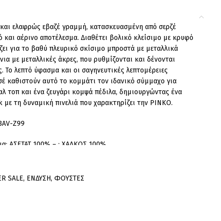
και ελαφρώς εβαζέ γραμμή, κατασκευασμένη από σερζέ
 και αέρινο αποτέλεσμα. Διαθέτει βολικό κλείσιμο με κρυφό
ει για το βαθύ πλευρικό σκίσιμο μπροστά με μεταλλικά
νια με μεταλλικές άκρες, που ρυθμίζονται και δένονται
ς. Το λεπτό ύφασμα και οι σαγηνευτικές λεπτομέρειες
σέ καθιστούν αυτό το κομμάτι τον ιδανικό σύμμαχο για
αλ τοπ και ένα ζευγάρι κομψά πέδιλα, δημιουργώντας ένα
 με τη δυναμική πινελιά που χαρακτηρίζει την PINKO.
3AV-Z99
μα: ΑΣΕΤΑΤ 100% – : ΧΑΛΚΟΣ 100%
ER SALE
,
ΕΝΔΥΣΗ
,
ΦΟΥΣΤΕΣ