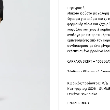
Περιγραφή
Μακριά φούστα με χαλαρή 
ύφασμα για ακόμα πιο χυτό
φερμουάρ πίσω και ξεχωρίζ
καψούλια και χιαστί κορδό
ανάλογα με τις προτιμήσει
εμπνευσμένες από τον κορ
συνδυασμούς με ένα μίνιμ
εκλεπτυσμένο βραδινό look
CARRARA SKIRT – 106856A
Σύνθεση : Εξωτερικό ύφασ
Κωδικός προϊόντος:
Μ/Δ
Κατηγορίες:
SS26 - SUMM
Ετικέτα:
ss26pinko
Brand:
PINKO