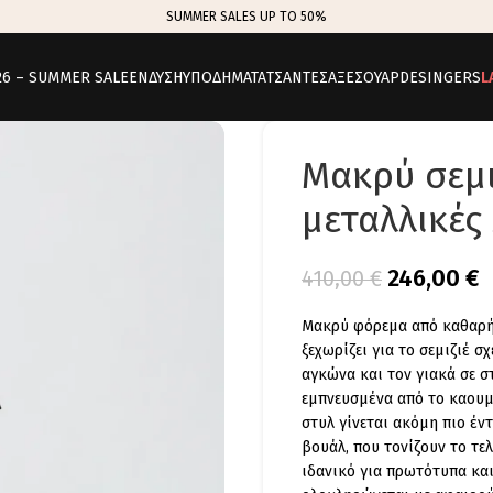
SUMMER SALES UP TO 50%
26 – SUMMER SALE
ΕΝΔΥΣΗ
ΥΠΟΔΗΜΑΤΑ
ΤΣΑΝΤΕΣ
ΑΞΕΣΟΥΑΡ
DESINGERS
L
Μακρύ σεμι
μεταλλικές
246,00
€
410,00
€
Μακρύ φόρεμα από καθαρή 
ξεχωρίζει για το σεμιζιέ 
αγκώνα και τον γιακά σε σ
εμπνευσμένα από το καουμ
στυλ γίνεται ακόμη πιο έ
βουάλ, που τονίζουν το τε
ιδανικό για πρωτότυπα κα