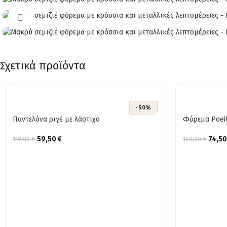
Click to enlarge
Σχετικά προϊόντα
-50%
Παντελόνα ριγέ με λάστιχο
Φόρεμα Poeit
59,50
€
74,5
119,00
€
149,00
€