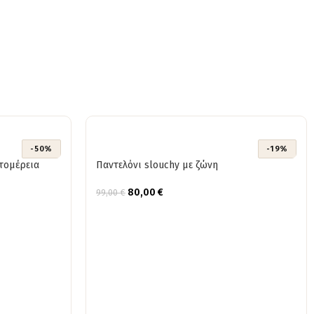
-50%
-19%
τομέρεια
Παντελόνι slouchy με ζώνη
80,00
€
99,00
€