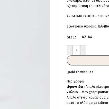
ολοκληρώνεται με αφαιρούμ
εξατομίκευση του τελικό st
AVIGLIANO ABITO – 10682
Εξωτερικό ύφασμα: ΒΑΜΒΑ
42
44
SIZE
-
+
Add to wishlist
Περιγραφή
Φροντίδα
: Απαλό πλύσιμο
χλώριο – Μην χρησιμοποιε
Απαλό στεγνό καθάρισμα μ
κατά το πλύσιμο με ειδικά