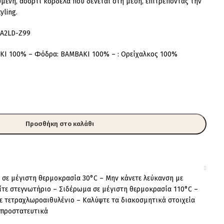
ενη, ασορτί κορδέλα που δένεται στη μέση, επιτρέποντάς την
yling.
7A2LD-Z99
ΚΙ 100% – Φόδρα: ΒΑΜΒΑΚΙ 100% – : Ορείχαλκος 100%
Προσθήκη στο καλάθι
 σε μέγιστη θερμοκρασία 30°C – Μην κάνετε λεύκανση με
ίτε στεγνωτήριο – Σιδέρωμα σε μέγιστη θερμοκρασία 110°C –
ε τετραχλωροαιθυλένιο – Καλύψτε τα διακοσμητικά στοιχεία
 προστατευτικά