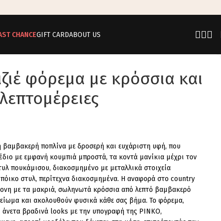
AST CHANCE
GIFT CARD
ABOUT US
ζιέ φόρεμα με κρόσσια και
 λεπτομέρειες
βαμβακερή ποπλίνα με δροσερή και ευχάριστη υφή, που
σχέδιο με εμφανή κουμπιά μπροστά, τα κοντά μανίκια μέχρι τον
τυλ πουκάμισου, διακοσμημένο με μεταλλικά στοιχεία
πόικο στυλ, περίτεχνα διακοσμημένα. Η αναφορά στο country
ντονη με τα μακριά, σωληνωτά κρόσσια από λεπτό βαμβακερό
λείωμα και ακολουθούν φυσικά κάθε σας βήμα. Το φόρεμα,
ι άνετα βραδινά looks με την υπογραφή της PINKO,