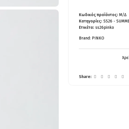
Κωδικός προϊόντος:
Μ/Δ
Κατηγορίες:
SS26 - SUMM
Ετικέτα:
ss26pinko
Brand:
PINKO
Χρε
Share: