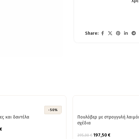
Χρε
Share:
-50%
τες και δαντέλα
Πουλόβερ με στρογγυλή λαιμό
σχέδια
€
197,50
€
395,00
€