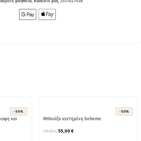
ίαζεστε βοήθεια; Καλέστε μας
2531027438
-50%
-50%
κοψη και
Μπλούζα κεντημένη boheme
55,00
€
110,00
€