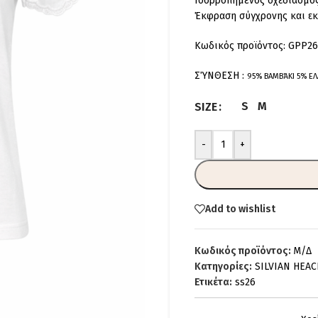
Ισορροπημένος σχεδιασμός 
Έκφραση σύγχρονης και ε
Κωδικός προϊόντος: GPP26
ΣΎΝΘΕΣΗ :
95% ΒΑΜΒΆΚΙ 5% Ε
S
M
SIZE
-
+
Add to wishlist
Κωδικός προϊόντος:
Μ/Δ
Κατηγορίες:
SILVIAN HEAC
Ετικέτα:
ss26