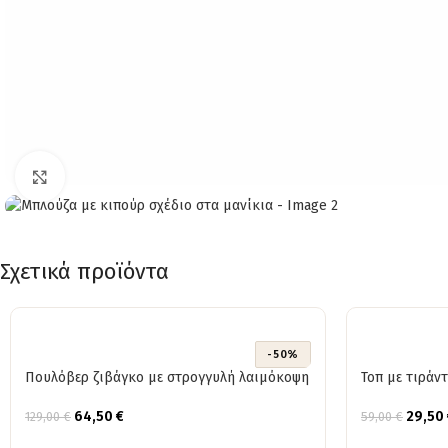
Click to enlarge
Σχετικά προϊόντα
-50%
Πουλόβερ ζιβάγκο με στρογγυλή λαιμόκοψη
Τοπ με τιράν
64,50
€
29,50
129,00
€
59,00
€