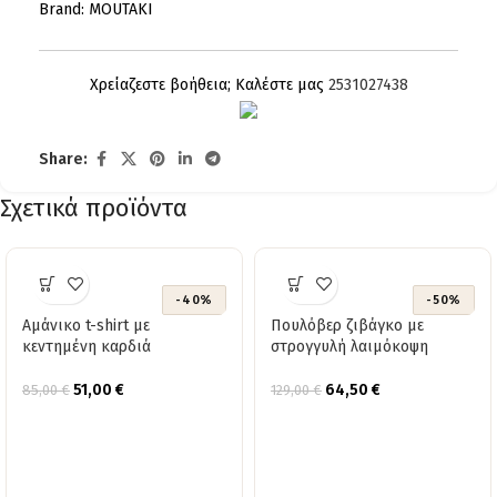
Brand:
MOUTAKI
Χρείαζεστε βοήθεια; Καλέστε μας
2531027438
Share:
Σχετικά προϊόντα
-40%
-50%
Αμάνικο t-shirt με
Πουλόβερ ζιβάγκο με
κεντημένη καρδιά
στρογγυλή λαιμόκοψη
51,00
€
64,50
€
85,00
€
129,00
€