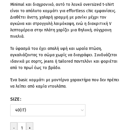
Minimal και διαχρονικό, αυτό το λευκό oversized t-shirt
είναι το απόλυτο κομμάτι για effortless chic εμφανίσεις.
Διαθέτει άνετη, χαλαρή γραμμή με μανίκι μέχρι τον
αγκώνα και στρογγυλή λαιμόκοψη, ενώ η διακριτική V
λεπτομέρεια στην πλάτη χαρίζει μια θηλυκή, σύγχρονη
πινελιά.
Το ύφασμά του έχει απαλή υφή και ωραία πτώση,
αγκαλιάζοντας το σώμα χωρίς να διαγράφει. Συνδυάζεται
ιδανικά με σορτς, jeans ή tailored παντελόνι και φοριέται
από το πρωί έως το βράδυ.
Ένα basic κομμάτι με μοντέρνο χαρακτήρα που δεν πρέπει
να λείπει από καμία ντουλάπα.
SIZE
-
+