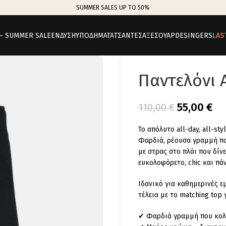
SUMMER SALES UP TO 50%
 – SUMMER SALE
ΕΝΔΥΣΗ
ΥΠΟΔΗΜΑΤΑ
ΤΣΑΝΤΕΣ
ΑΞΕΣΟΥΑΡ
DESINGERS
LAS
Παντελόνι 
55,00
€
110,00
€
Το απόλυτο all-day, all-sty
Φαρδιά, ρέουσα γραμμή που
με στρας στο πλάι που δίν
ευκολοφόρετο, chic και πάν
Ιδανικό για καθημερινές εμ
τέλεια με το matching top 
✔ Φαρδιά γραμμή που κολ