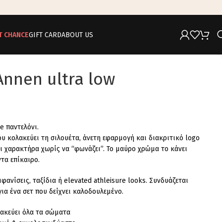
T CHANCE
GIFT CARD
ABOUT US
Annen ultra low
le παντελόνι.
 κολακεύει τη σιλουέτα, άνετη εφαρμογή και διακριτικό logo
ει χαρακτήρα χωρίς να “φωνάζει”. Το μαύρο χρώμα το κάνει
τα επίκαιρο.
φανίσεις, ταξίδια ή elevated athleisure looks. Συνδυάζεται
για ένα σετ που δείχνει καλοδουλεμένο.
ακεύει όλα τα σώματα