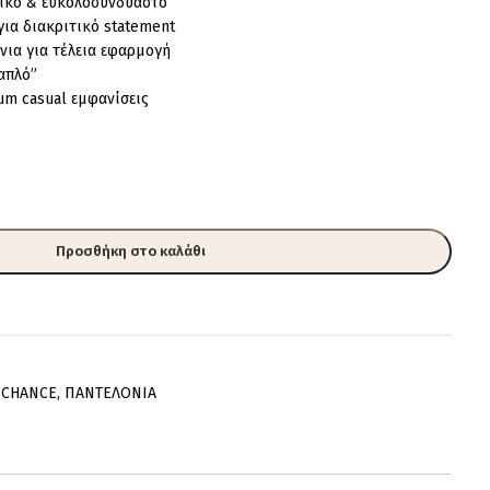
ικό & ευκολοσυνδύαστο
για διακριτικό statement
νια για τέλεια εφαρμογή
“απλό”
um casual εμφανίσεις
Προσθήκη στο καλάθι
 CHANCE
,
ΠΑΝΤΕΛΟΝΙΑ