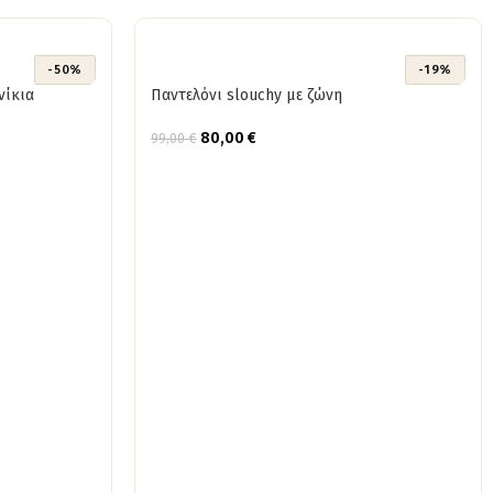
-50%
-19%
νίκια
Παντελόνι slouchy με ζώνη
80,00
€
99,00
€