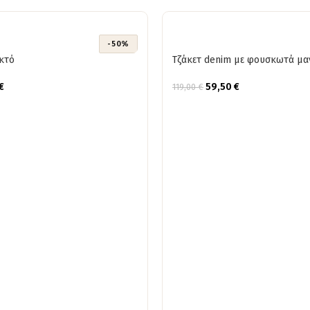
-50%
κτό
Τζάκετ denim με φουσκωτά μα
€
59,50
€
119,00
€