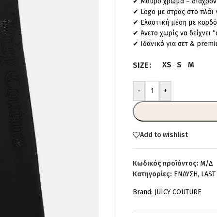
✔ Μαύρο χρώμα – διαχρον
✔ Logo με στρας στο πλάι 
✔ Ελαστική μέση με κορδό
✔ Άνετο χωρίς να δείχνει 
✔ Ιδανικό για σετ & premi
XS
S
M
SIZE
-
+
Add to wishlist
Κωδικός προϊόντος:
Μ/Δ
Κατηγορίες:
ΕΝΔΥΣΗ
,
LAST
Brand:
JUICY COUTURE