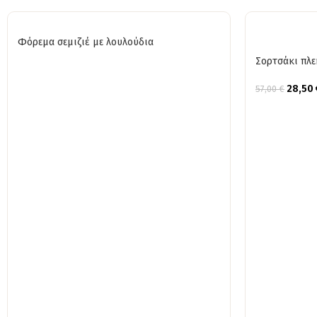
Φόρεμα σεμιζιέ με λουλούδια
Σορτσάκι πλε
28,50
57,00
€