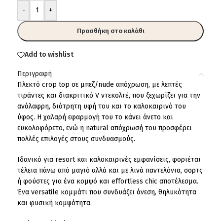
-
+
Προσθήκη στο καλάθι
Add to wishlist
Περιγραφή
Πλεκτό crop top σε μπεζ/nude απόχρωση, με λεπτές
τιράντες και διακριτικό V ντεκολτέ, που ξεχωρίζει για την
ανάλαφρη, διάτρητη υφή του και το καλοκαιρινό του
ύφος. Η χαλαρή εφαρμογή του το κάνει άνετο και
ευκολοφόρετο, ενώ η natural απόχρωσή του προσφέρει
πολλές επιλογές στους συνδυασμούς.
Ιδανικό για resort και καλοκαιρινές εμφανίσεις, φοριέται
τέλεια πάνω από μαγιό αλλά και με λινά παντελόνια, σορτς
ή φούστες για ένα κομψό και effortless chic αποτέλεσμα.
Ένα versatile κομμάτι που συνδυάζει άνεση, θηλυκότητα
και φυσική κομψότητα.