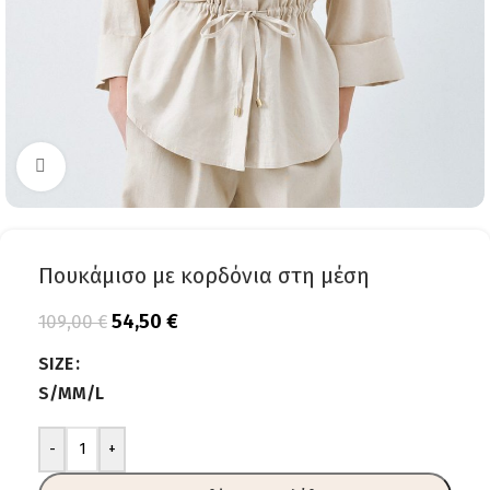
Click to enlarge
Πουκάμισο με κορδόνια στη μέση
54,50
€
109,00
€
SIZE
S/M
M/L
-
+