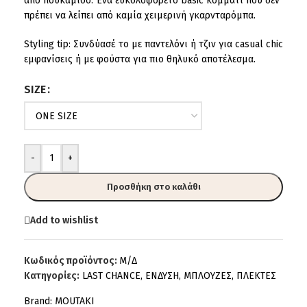
από πουκάμισο. Ένα ευκολοφόρετο basic κομμάτι που δεν
πρέπει να λείπει από καμία χειμερινή γκαρνταρόμπα.
Styling tip: Συνδύασέ το με παντελόνι ή τζιν για casual chic
εμφανίσεις ή με φούστα για πιο θηλυκό αποτέλεσμα.
SIZE
-
+
Προσθήκη στο καλάθι
Add to wishlist
Κωδικός προϊόντος:
Μ/Δ
Κατηγορίες:
LAST CHANCE
,
ΕΝΔΥΣΗ
,
ΜΠΛΟΥΖΕΣ
,
ΠΛΕΚΤΕΣ
Brand:
MOUTAKI