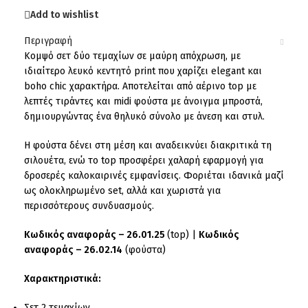
Add to wishlist
Περιγραφή
Κομψό σετ δύο τεμαχίων σε μαύρη απόχρωση, με
ιδιαίτερο λευκό κεντητό print που χαρίζει elegant και
boho chic χαρακτήρα. Αποτελείται από αέρινο top με
λεπτές τιράντες και midi φούστα με άνοιγμα μπροστά,
δημιουργώντας ένα θηλυκό σύνολο με άνεση και στυλ.
Η φούστα δένει στη μέση και αναδεικνύει διακριτικά τη
σιλουέτα, ενώ το top προσφέρει χαλαρή εφαρμογή για
δροσερές καλοκαιρινές εμφανίσεις. Φοριέται ιδανικά μαζί
ως ολοκληρωμένο set, αλλά και χωριστά για
περισσότερους συνδυασμούς.
Kωδικός αναφοράς – 26.01.25
(top) |
Κωδικός
αναφοράς – 26.02.14
(φούστα)
Χαρακτηριστικά:
Σετ 2 τεμαχίων