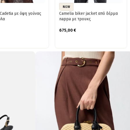
NEW
adetia με όψη γούνας
Camelia biker jacket από δέρμα
ύλα
nappa με τρουκς
675,00
€