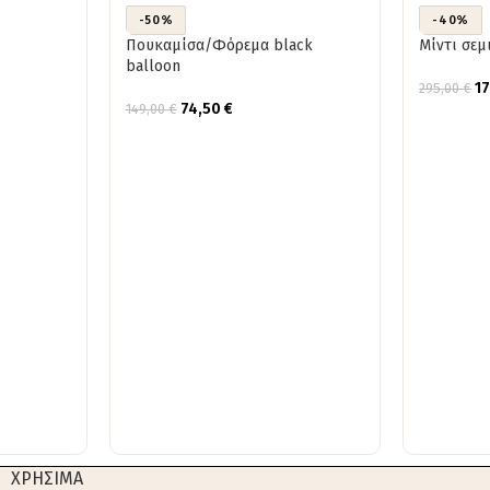
-50%
-40%
Πουκαμίσα/Φόρεμα black
Μίντι σεμ
balloon
1
295,00
€
74,50
€
149,00
€
ΧΡΗΣΙΜΑ