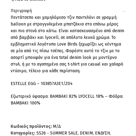
Περιγραφή
Πεντάτσεπο και χαμηλόμεσο τζιν παντελόνι σε γραμμή
balloon με στρογγυλεμένα μπατζάκια στο επάνω μέρος
και πιο στενά στο κάτω. Είναι κατασκευασμένο από denim
από βαμβάκι και lyocell, σε απόλυτο λευκό χρώμα. Το
εμβληματικό λογότυπο Love Birds ξεχωρίζει ως κέντημα
σε μία από τις πίσω τσέπες. Φορέστε αυτό το τζιν με το
ασορτί μπουφάν για ένα total denim look με μοντέρνο
στυλ, ή με το αγαπημένο σας t-shirt για casual και χαλαρό
ντύσιμο, τέλειο για κάθε περίσταση.
ESTELLE EGG – 103857A3E1/Z04
Εξωτερικό ύφασμα: ΒΑΜΒΑΚΙ 82% LYOCELL 18% – Φόδρα:
ΒΑΜΒΑΚΙ 100%
Κωδικός προϊόντος:
Μ/Δ
Κατηγορίες:
SS26 - SUMMER SALE
,
DENIM
,
ΕΝΔΥΣΗ
,