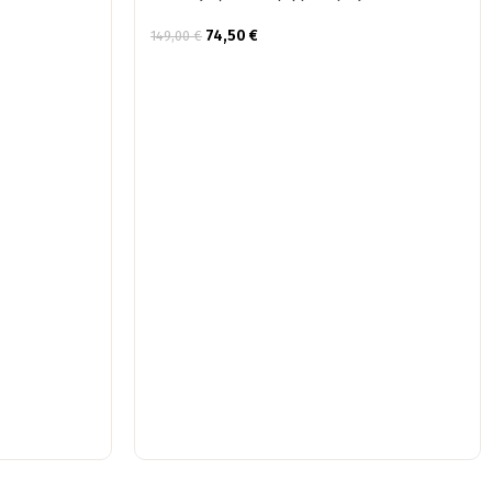
74,50
€
149,00
€