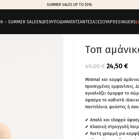
SUMMER SALES UP TO 50%
26 – SUMMER SALE
ΕΝΔΥΣΗ
ΥΠΟΔΗΜΑΤΑ
ΤΣΑΝΤΕΣ
ΑΞΕΣΟΥΑΡ
DESINGERS
L
Τοπ αμάνικ
24,50
€
49,00
€
Minimal και κομψό αμάνικο
προσεγμένες εμφανίσεις. 
αγκαλιάζει όμορφα το σώμ
ύφασμα το καθιστά ιδανικό
παντελόνια, φούστες ή σακ
✔ Απαλό και ελαφρύ ύφασ
✔ Κλασική στρογγυλή λαι
✔ Άνετη γραμμή για κομψ