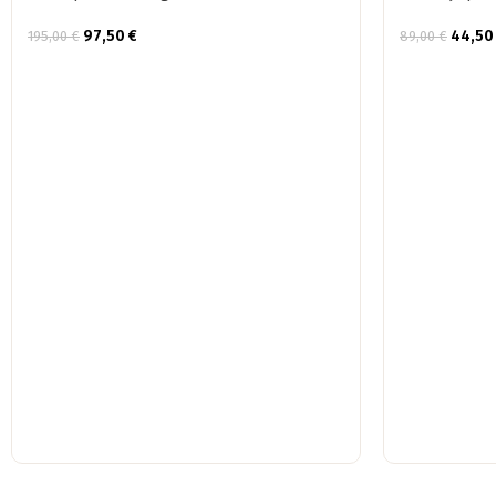
97,50
€
44,5
195,00
€
89,00
€