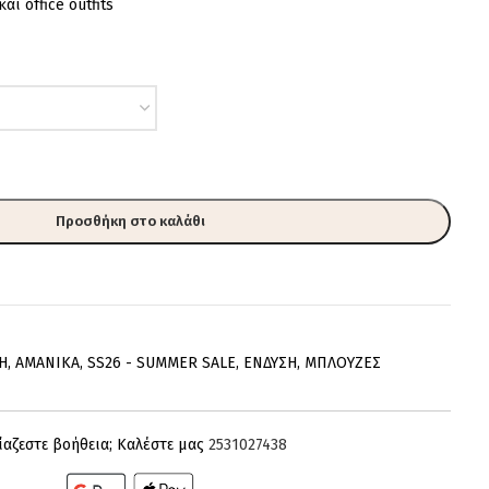
αι office outfits
Προσθήκη στο καλάθι
H
,
AMANIKA
,
SS26 - SUMMER SALE
,
ΕΝΔΥΣΗ
,
ΜΠΛΟΥΖΕΣ
ίαζεστε βοήθεια; Καλέστε μας
2531027438