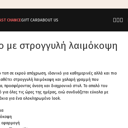
AST CHANCE
GIFT CARD
ABOUT US
ο με στρογγυλή λαιμόκοψη
 τοπ σε εκρού απόχρωση, ιδανικό για καθημερινές αλλά και πιο
Διαθέτει στρογγυλή λαιμόκοψη και χαλαρή γραμμή που
α, προσφέροντας άνεση και διαχρονικό στυλ. Το απαλό του
 για όλες τις ώρες της ημέρας, ενώ συνδυάζεται εύκολα με
άκια για ένα ολοκληρωμένο look.
μα
μόκοψη
ή εφαρμογή