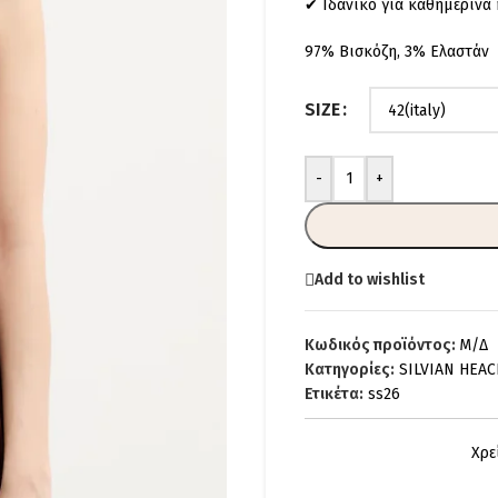
✔ Ιδανικό για καθημερινά κ
97% Βισκόζη, 3% Ελαστάν
SIZE
-
+
Add to wishlist
Κωδικός προϊόντος:
Μ/Δ
Κατηγορίες:
SILVIAN HEAC
Ετικέτα:
ss26
Χρε