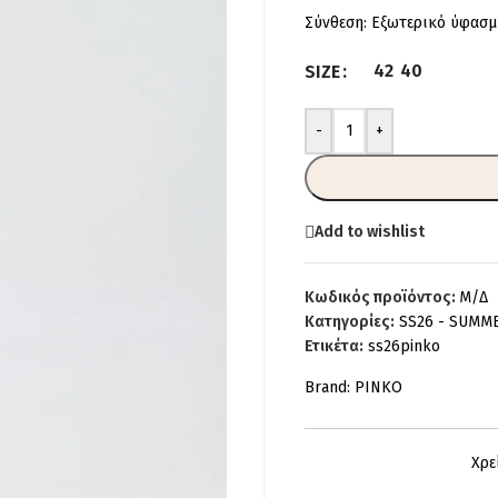
Σύνθεση: Εξωτερικό ύφασ
42
40
SIZE
-
+
Add to wishlist
Κωδικός προϊόντος:
Μ/Δ
Κατηγορίες:
SS26 - SUMM
Ετικέτα:
ss26pinko
Brand:
PINKO
Χρε