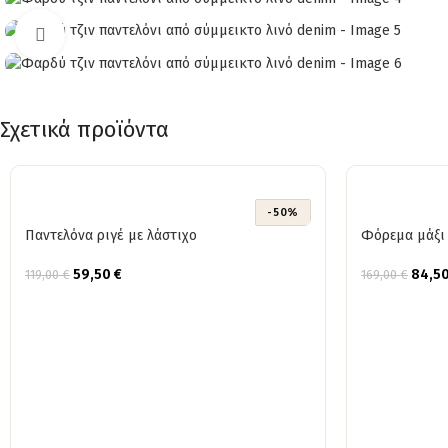
Click to enlarge
Σχετικά προϊόντα
-50%
Παντελόνα ριγέ με λάστιχο
Φόρεμα μάξι 
59,50
€
84,5
119,00
€
169,00
€