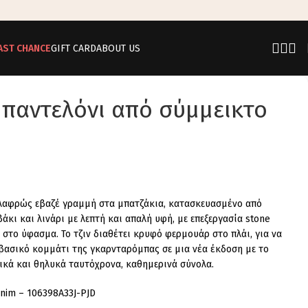
AST CHANCE
GIFT CARD
ABOUT US
 παντελόνι από σύμμεικτο
ελαφρώς εβαζέ γραμμή στα μπατζάκια, κατασκευασμένο από
κι και λινάρι με λεπτή και απαλή υφή, με επεξεργασία stone
η στο ύφασμα. Το τζιν διαθέτει κρυφό φερμουάρ στο πλάι, για να
 βασικό κομμάτι της γκαρνταρόμπας σε μια νέα έκδοση με το
ικά και θηλυκά ταυτόχρονα, καθημερινά σύνολα.
enim – 106398A33J-PJD