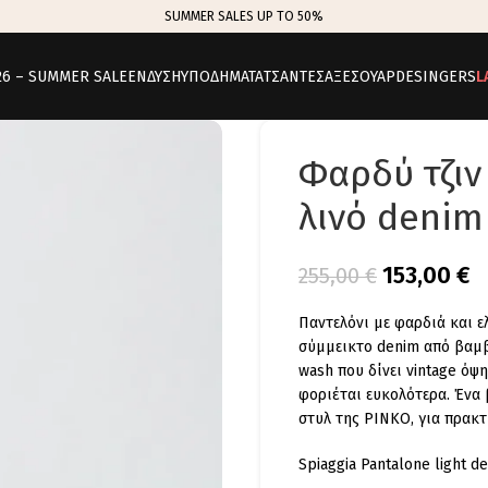
SUMMER SALES UP TO 50%
26 – SUMMER SALE
ΕΝΔΥΣΗ
ΥΠΟΔΗΜΑΤΑ
ΤΣΑΝΤΕΣ
ΑΞΕΣΟΥΑΡ
DESINGERS
L
Φαρδύ τζιν
λινό denim
153,00
€
255,00
€
Παντελόνι με φαρδιά και 
σύμμεικτο denim από βαμβά
wash που δίνει vintage όψ
φοριέται ευκολότερα. Ένα
στυλ της PINKO, για πρακτ
Spiaggia Pantalone light d