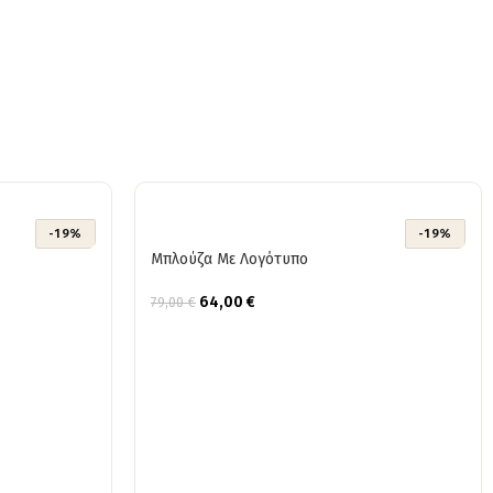
-19%
-19%
Μπλούζα Με Λογότυπο
64,00
€
79,00
€