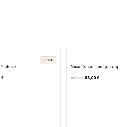
-50%
Paulonie
Μπλούζα κάπα ασύμμετρη
0
€
88,00
€
109,00
€