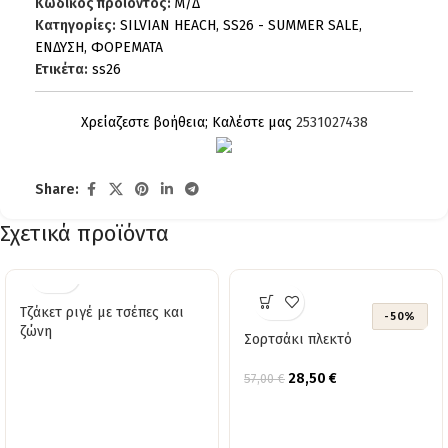
Κωδικός προϊόντος:
Μ/Δ
Κατηγορίες:
SILVIAN HEACH
,
SS26 - SUMMER SALE
,
ΕΝΔΥΣΗ
,
ΦΟΡΕΜΑΤΑ
Ετικέτα:
ss26
Χρείαζεστε βοήθεια; Καλέστε μας
2531027438
Share:
Σχετικά προϊόντα
Τζάκετ ριγέ με τσέπες και
-50%
ζώνη
Σορτσάκι πλεκτό
28,50
€
57,00
€