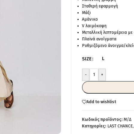
Σταθερή εφαρμογή
Μάξι
Αμάνικο
V λαιμόκοψη
Μεταλλική λεπτομέρεια με
Πλαϊνά ανοίγματα
Ρυθμιζόμενο άνοιγμα/κλε
L
SIZE
-
+
Add to wishlist
Κωδικός προϊόντος:
Μ/Δ
Κατηγορίες:
LAST CHANCE
,