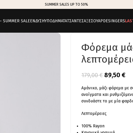
SUMMER SALES UP TO 50%
 – SUMMER SALE
ΕΝΔΥΣΗ
ΥΠΟΔΗΜΑΤΑ
ΤΣΑΝΤΕΣ
ΑΞΕΣΟΥΑΡ
DESINGERS
LAS
Φόρεμα μάξ
λεπτομέρει
89,50
€
179,00
€
Αμάνικο, μάξι φόρεμα με σ
ανοίγματα και ρυθμιζόμεν
συνδυάστε το με μία φαρδι
Λεπτομέρειες
100% Rayon
Κανονική γραμμή