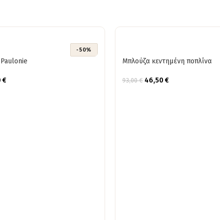
-50%
Paulonie
Μπλούζα κεντημένη ποπλίνα
0
€
46,50
€
93,00
€