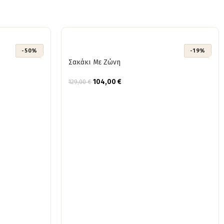
-50%
-19%
Σακάκι Με Ζώνη
104,00
€
129,00
€