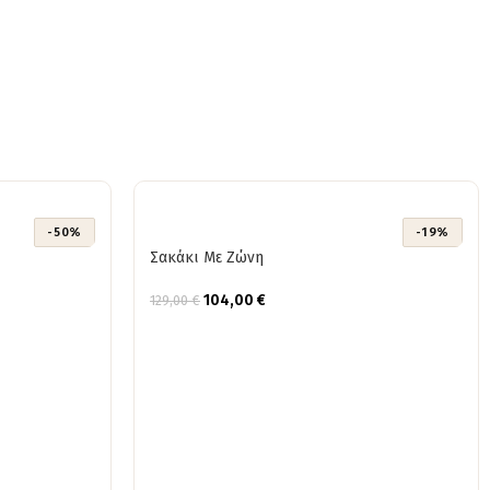
-50%
-19%
Σακάκι Με Ζώνη
104,00
€
129,00
€