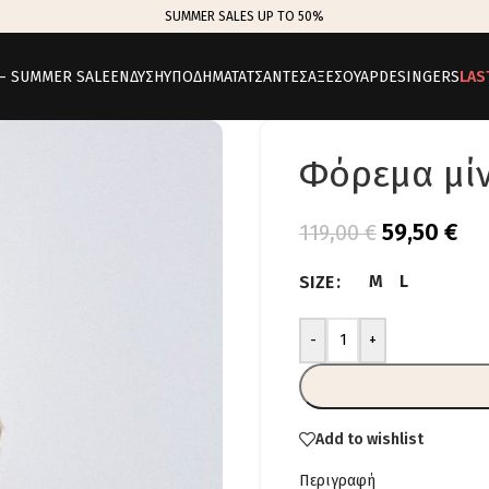
SUMMER SALES UP TO 50%
 – SUMMER SALE
ΕΝΔΥΣΗ
ΥΠΟΔΗΜΑΤΑ
ΤΣΑΝΤΕΣ
ΑΞΕΣΟΥΑΡ
DESINGERS
LAS
Φόρεμα μίν
59,50
€
119,00
€
M
L
SIZE
-
+
Add to wishlist
Περιγραφή