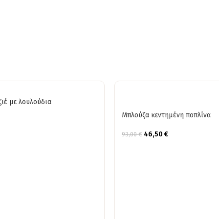
ιέ με λουλούδια
Μπλούζα κεντημένη ποπλίνα
46,50
€
93,00
€