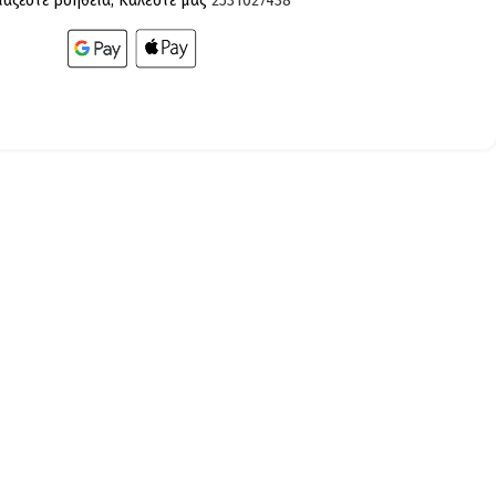
ίαζεστε βοήθεια; Καλέστε μας
2531027438