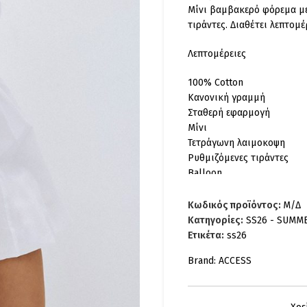
Μίνι βαμβακερό φόρεμα με
τιράντες. Διαθέτει λεπτομ
Λεπτομέρειες
100% Cotton
Κανονική γραμμή
Σταθερή εφαρμογή
Μίνι
Τετράγωνη λαιμοκοψη
Ρυθμιζόμενες τιράντες
Balloon
Σούρες
Κλείσιμο με φερμουάρ πίσ
Κωδικός προϊόντος:
Μ/Δ
63-3000-WHITE
Κατηγορίες:
SS26 - SUMM
Ετικέτα:
ss26
Brand:
ACCESS