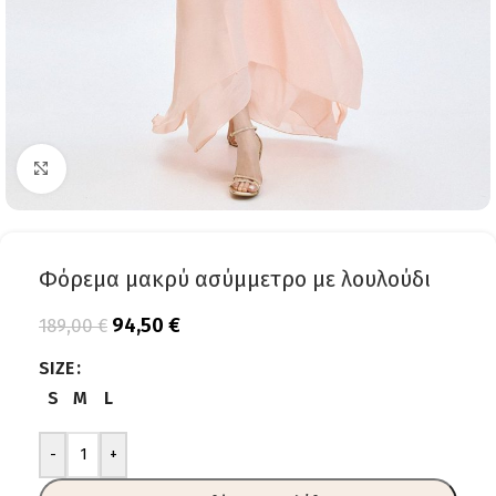
Click to enlarge
Φόρεμα μακρύ ασύμμετρο με λουλούδι
94,50
€
189,00
€
SIZE
S
M
L
-
+