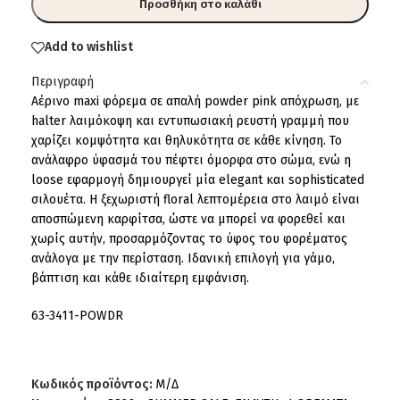
Προσθήκη στο καλάθι
Add to wishlist
Περιγραφή
Αέρινο maxi φόρεμα σε απαλή powder pink απόχρωση, με
halter λαιμόκοψη και εντυπωσιακή ρευστή γραμμή που
χαρίζει κομψότητα και θηλυκότητα σε κάθε κίνηση. Το
ανάλαφρο ύφασμά του πέφτει όμορφα στο σώμα, ενώ η
loose εφαρμογή δημιουργεί μία elegant και sophisticated
σιλουέτα. Η ξεχωριστή floral λεπτομέρεια στο λαιμό είναι
αποσπώμενη καρφίτσα, ώστε να μπορεί να φορεθεί και
χωρίς αυτήν, προσαρμόζοντας το ύφος του φορέματος
ανάλογα με την περίσταση. Ιδανική επιλογή για γάμο,
βάπτιση και κάθε ιδιαίτερη εμφάνιση.
63-3411-POWDR
Κωδικός προϊόντος:
Μ/Δ