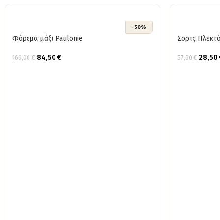
-50%
Φόρεμα μάξι Paulonie
Σορτς Πλεκτ
84,50
€
28,50
169,00
€
57,00
€