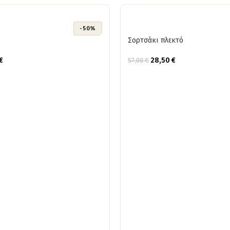
-50%
ό
Σορτσάκι πλεκτό
€
28,50
€
57,00
€