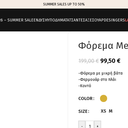
SUMMER SALES UP TO 50%
26 – SUMMER SALE
ΕΝΔΥΣΗ
ΥΠΟΔΗΜΑΤΑ
ΤΣΑΝΤΕΣ
ΑΞΕΣΟΥΑΡ
DESINGERS
L
Φόρεμα Met
99,50
€
199,00
€
-Φόρεμα με μικρή βάτα
-Φερμουάρ στο πλάι
-Κοντό
COLOR
XS
M
SIZE
-
+