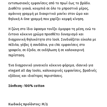
εντυπωσιακές εμφανίσεις από το πρωί έως το βράδυ.
Διαθέτει γιακά, κουμπιά σε όλο το μπροστινό μέρος,
αμάνικη γραμμή με διακριτικό μανίκι στον ώμο και
θηλυκή Α-line γραμμή που χαρίζει κομψή κίνηση.
Η ζώνη στο ίδιο ύφασμα τονίζει όμορφα τη μέση, ενώ το
έντονο κόκκινο χρώμα προσθέτει δυναμισμό και
διαχρονική θηλυκότητα στο look. Συνδυάζεται εύκολα με
πέδιλα, γόβες ή σανδάλια, για chic εμφανίσεις στο
γραφείο, σε έξοδο, σε εκδήλωση ή σε καλοκαιρινή
περίσταση.
Ένα διαχρονικό γυναικείο κόκκινο φόρεμα, ιδανικό για
elegant all day looks, καλοκαιρινές εμφανίσεις, βραδινές
εξόδους και ιδιαίτερες περιστάσεις.
Σύνθεση : 100% cotton
Κωδικός προϊόντος:
Μ/Δ