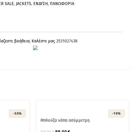
ER SALE
,
JACKETS
,
ΕΝΔΥΣΗ
,
ΠΑΝΩΦΟΡΙΑ
ίαζεστε βοήθεια; Καλέστε μας
2531027438
-50%
-19%
Μπλούζα κάπα ασύμμετρη
88,00
€
109,00
€