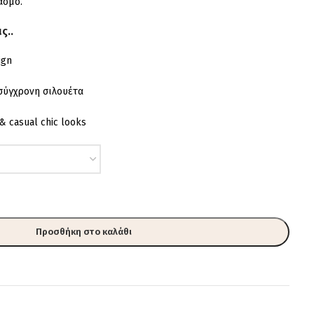
ασμό.
ς..
ign
σύγχρονη σιλουέτα
& casual chic looks
Προσθήκη στο καλάθι