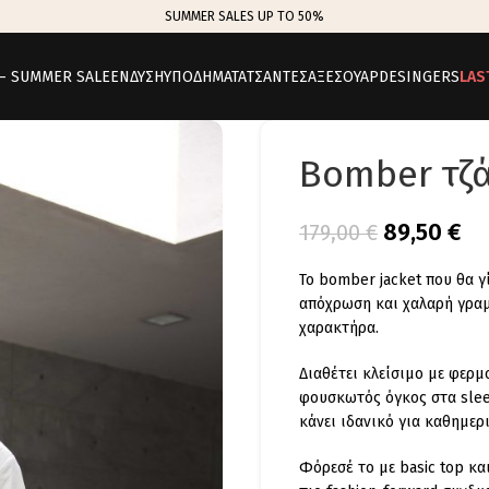
SUMMER SALES UP TO 50%
 – SUMMER SALE
ΕΝΔΥΣΗ
ΥΠΟΔΗΜΑΤΑ
ΤΣΑΝΤΕΣ
ΑΞΕΣΟΥΑΡ
DESINGERS
LAS
Bomber τζά
89,50
€
179,00
€
Το bomber jacket που θα γ
απόχρωση και χαλαρή γραμ
χαρακτήρα.
Διαθέτει κλείσιμο με φερμ
φουσκωτός όγκος στα slee
κάνει ιδανικό για καθημερι
Φόρεσέ το με basic top και