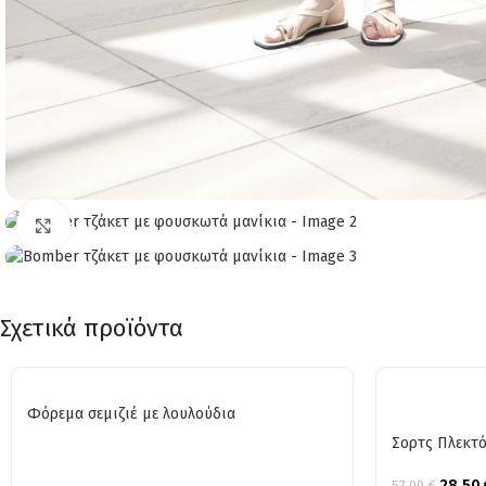
Click to enlarge
Σχετικά προϊόντα
Φόρεμα σεμιζιέ με λουλούδια
Σορτς Πλεκτ
28,50
57,00
€