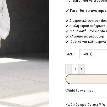
πιο fashion-forward συνδυ
✔️
Γιατί θα το αγαπήσει
✔️ Διαχρονικό bomber des
✔️ Απαλή εκρού απόχρωση
✔️ Φουσκωτά μανίκια για 
✔️ Κλείσιμο με φερμουάρ
✔️ Ιδανικό για καθημερινά 
SIZE
-
+
Add to wishlist
Κωδικός προϊόντος:
Μ/Δ