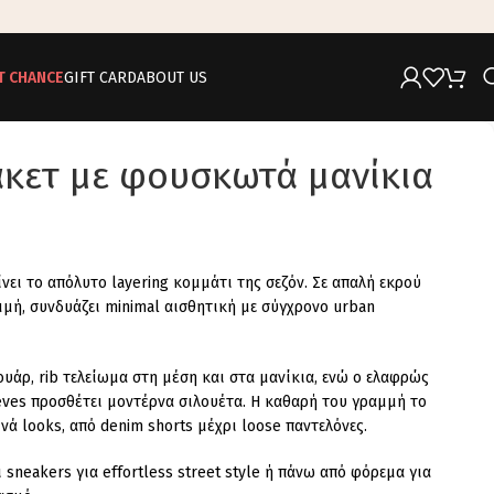
T CHANCE
GIFT CARD
ABOUT US
κετ με φουσκωτά μανίκια
ίνει το απόλυτο layering κομμάτι της σεζόν. Σε απαλή εκρού
μή, συνδυάζει minimal αισθητική με σύγχρονο urban
ουάρ, rib τελείωμα στη μέση και στα μανίκια, ενώ ο ελαφρώς
ves προσθέτει μοντέρνα σιλουέτα. Η καθαρή του γραμμή το
νά looks, από denim shorts μέχρι loose παντελόνες.
 sneakers για effortless street style ή πάνω από φόρεμα για