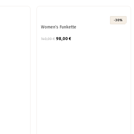
-30%
Women’s Funkette
98,00
€
140,00
€