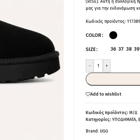
(RISE). Αυτή η συλλογική 
μας για την ενδυνάμωση κ
Κωδικός προϊόντος: 11738
COLOR
36
37
38
39
SIZE
-
+
Add to wishlist
Κωδικός προϊόντος:
Μ/Δ
Κατηγορίες:
ΥΠΟΔΗΜΑΤΑ
,
Brand:
UGG