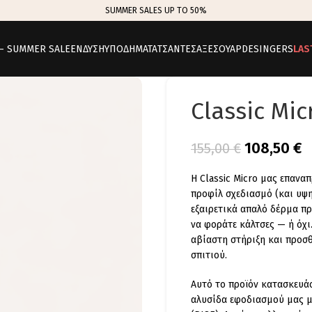
SUMMER SALES UP TO 50%
 – SUMMER SALE
ΕΝΔΥΣΗ
ΥΠΟΔΗΜΑΤΑ
ΤΣΑΝΤΕΣ
ΑΞΕΣΟΥΑΡ
DESINGERS
LAS
Classic Mic
108,50
€
155,00
€
Η Classic Micro μας επανα
προφίλ σχεδιασμό (και υψη
εξαιρετικά απαλό δέρμα π
να φοράτε κάλτσες — ή όχ
αβίαστη στήριξη και προσθ
σπιτιού.
Αυτό το προϊόν κατασκευάσ
αλυσίδα εφοδιασμού μας με