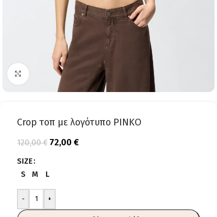
Click to enlarge
Crop τοπ με λογότυπο PINKO
72,00
€
120,00
€
SIZE
S
M
L
-
+