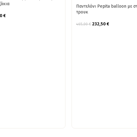
ζάκια
Παντελόνι Pepita balloon με σ
τρουκ
00
€
232,50
€
465,00
€