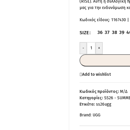
(RISE). Αυτή η συλλογική 
μας για την ενδυνάμωση κ
Κωδικός είδους: 1167430 |
36
37
38
39
4
SIZE
-
+
Add to wishlist
Κωδικός προϊόντος:
Μ/Δ
Κατηγορίες:
SS26 - SUMM
Ετικέτα:
ss26ugg
Brand:
UGG