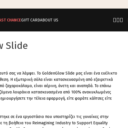
AST CHANCE
GIFT CARD
ABOUT US
 Slide
υτό σας να λάμψει. Το GoldenGlow Slide μας είναι ένα ευέλικτο
θεση. Η εξωτερική σόλα είναι κατασκευασμένη από εξαιρετικά
πό ζαχαροκάλαμο, είναι αέρινη, άνετη και αναπηδά. Το επάνω
ιζόμενα λουράκια κατασκευασμένα από 100% ανακυκλωμένες
δημιουργήσετε την τέλεια εφαρμογή, είτε φοράτε κάλτσες είτε
τηκε σε ένα εργοστάσιο που υποστηρίζει τις γυναίκες στην
 τη βοήθεια του Reimagining Industry to Support Equality