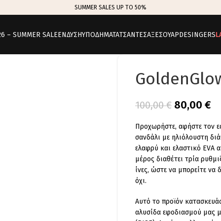
SUMMER SALES UP TO 50%
26 – SUMMER SALE
ΕΝΔΥΣΗ
ΥΠΟΔΗΜΑΤΑ
ΤΣΑΝΤΕΣ
ΑΞΕΣΟΥΑΡ
DESINGERS
L
GoldenGlow
80,00
€
100,00
€
Προχωρήστε, αφήστε τον εα
σανδάλι με ηλιόλουστη διά
ελαφρύ και ελαστικό EVA α
μέρος διαθέτει τρία ρυθμ
ίνες, ώστε να μπορείτε να 
όχι.
Αυτό το προϊόν κατασκευάσ
αλυσίδα εφοδιασμού μας με