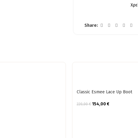
Χρε
Share:
Classic Esmee Lace Up Boot
154,00
€
220,00
€