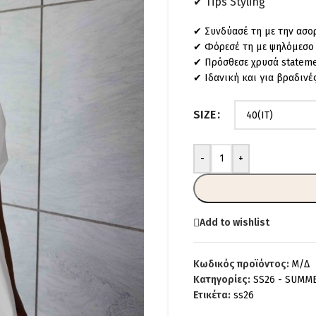
✔ Tips Styling
✔ Συνδύασέ τη με την ασορ
✔ Φόρεσέ τη με ψηλόμεσο πα
✔ Πρόσθεσε χρυσά stateme
✔ Ιδανική και για βραδινές
SIZE
-
+
Add to wishlist
Κωδικός προϊόντος:
Μ/Δ
Κατηγορίες:
SS26 - SUMM
Ετικέτα:
ss26