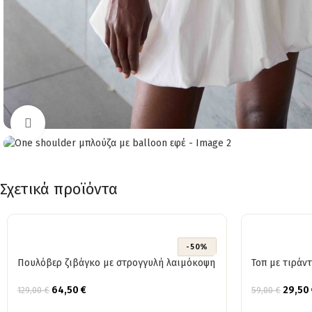
Click to enlarge
Σχετικά προϊόντα
-50%
Πουλόβερ ζιβάγκο με στρογγυλή λαιμόκοψη
Τοπ με τιράν
64,50
€
29,50
129,00
€
59,00
€