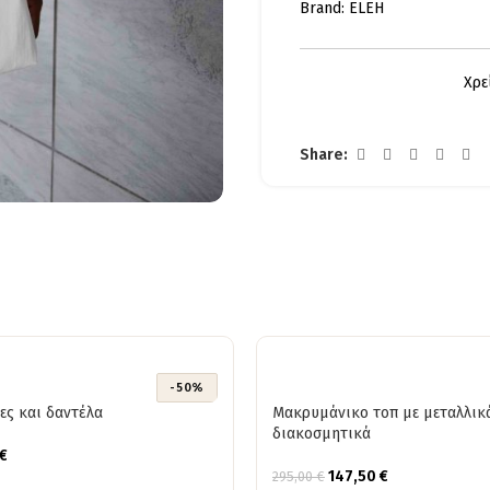
Brand:
ELEH
Χρε
Share:
-50%
τες και δαντέλα
Μακρυμάνικο τοπ με μεταλλικ
διακοσμητικά
€
147,50
€
295,00
€