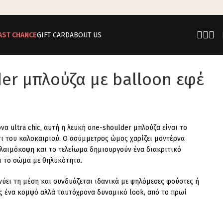
AST CHANCE
GIFT CARD
ABOUT US
er μπλούζα με balloon εφέ
α ultra chic, αυτή η λευκή one-shoulder μπλούζα είναι το
ι του καλοκαιριού. Ο ασύμμετρος ώμος χαρίζει μοντέρνα
 λαιμόκοψη και το τελείωμα δημιουργούν ένα διακριτικό
ι το σώμα με θηλυκότητα.
ύει τη μέση και συνδυάζεται ιδανικά με ψηλόμεσες φούστες ή
ς ένα κομψό αλλά ταυτόχρονα δυναμικό look, από το πρωί