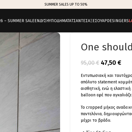
SUMMER SALES UP TO 50%
26 – SUMMER SALE
ΕΝΔΥΣΗ
ΥΠΟΔΗΜΑΤΑ
ΤΣΑΝΤΕΣ
ΑΞΕΣΟΥΑΡ
DESINGERS
L
One should
47,50
€
95,00
€
Εντυπωσιακή και ταυτόχρον
απόλυτο statement κομμάτ
αισθητική, ενώ η ελαστική
balloon εφέ που αγκαλιάζε
Το cropped μήκος αναδεικν
παντελόνια, δημιουργώντα
μέχρι το βράδυ.