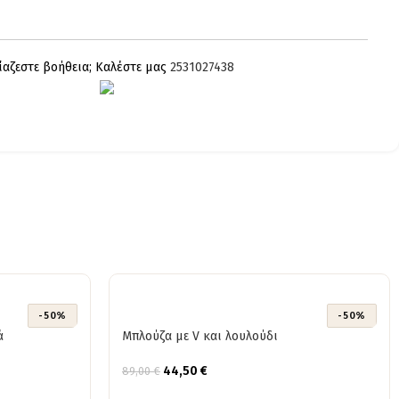
ίαζεστε βοήθεια; Καλέστε μας
2531027438
-50%
-50%
ά
Μπλούζα με V και λουλούδι
44,50
€
89,00
€