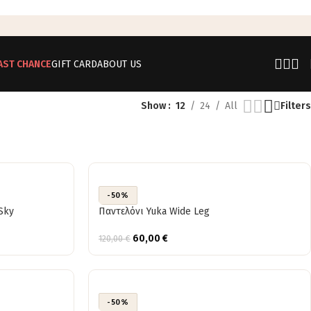
AST CHANCE
GIFT CARD
ABOUT US
Show
12
24
All
Filters
-50%
Sky
Παντελόνι Yuka Wide Leg
60,00
€
120,00
€
-50%