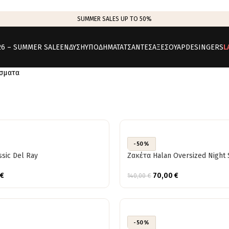
SUMMER SALES UP TO 50%
26 – SUMMER SALE
ΕΝΔΥΣΗ
ΥΠΟΔΗΜΑΤΑ
ΤΣΑΝΤΕΣ
ΑΞΕΣΟΥΑΡ
DESINGERS
L
έσματα
-50%
ssic Del Ray
Ζακέτα Halan Oversized Night 
€
70,00
€
140,00
€
-50%