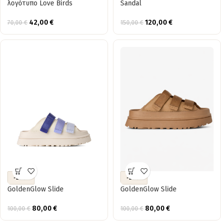
λογότυπο Love Birds
Sandal
42,00
€
120,00
€
70,00
€
150,00
€
-20%
-20%
GoldenGlow Slide
GoldenGlow Slide
80,00
€
80,00
€
100,00
€
100,00
€