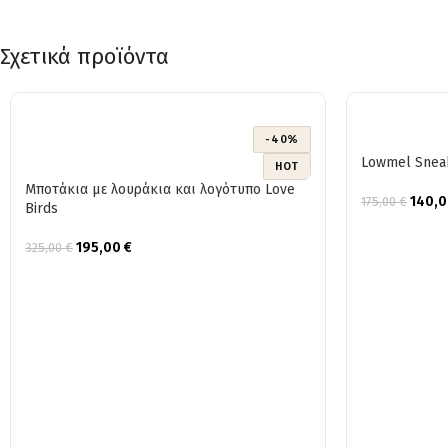
Σχετικά προϊόντα
-40%
Lowmel Snea
HOT
Μπoτάκια με λουράκια και λογότυπο Love
140,
175,00
€
Birds
195,00
€
325,00
€