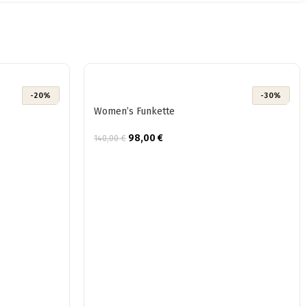
-20%
-30%
Women’s Funkette
98,00
€
140,00
€